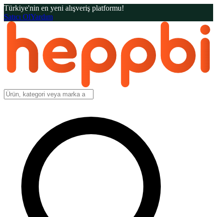
Türkiye'nin en yeni alışveriş platformu!
Satıcı Ol
Yardım