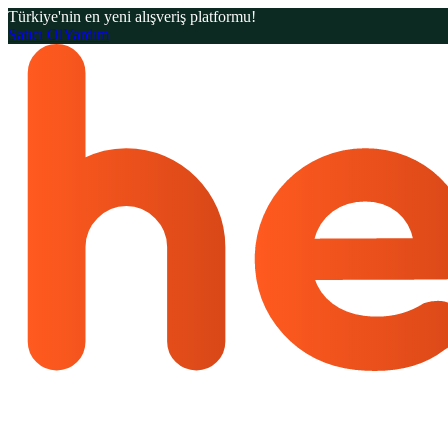
Türkiye'nin en yeni alışveriş platformu!
Satıcı Ol
Yardım