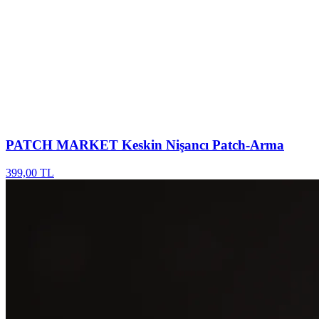
PATCH MARKET
Keskin Nişancı Patch-Arma
399,00 TL