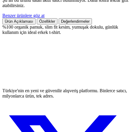
Şu an bu ürünü satan aktif satıcı bulunmuyor. Daha sonra tekrar göz
atabilirsiniz.
Benzer ürünlere göz at
Ürün Açıklaması
Özellikler
Değerlendirmeler
%100 organik pamuk, slim fit kesim, yumuşak dokulu, günlük
kullanım için ideal erkek t-shirt.
Türkiye'nin en yeni ve güvenilir alışveriş platformu. Binlerce satıcı,
milyonlarca ürün, tek adres.