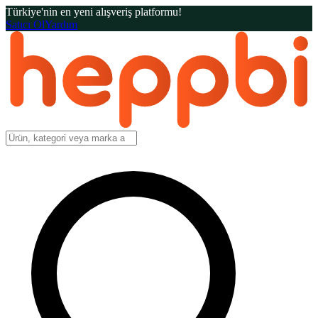
Türkiye'nin en yeni alışveriş platformu!
Satıcı Ol
Yardım