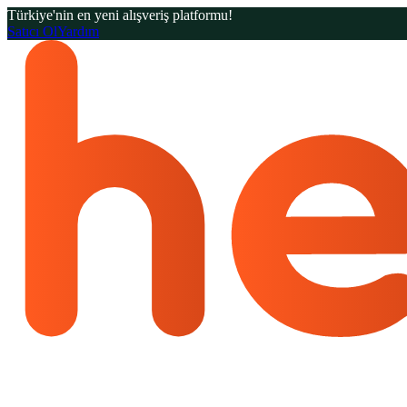
Türkiye'nin en yeni alışveriş platformu!
Satıcı Ol
Yardım