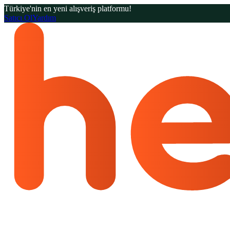
Türkiye'nin en yeni alışveriş platformu!
Satıcı Ol
Yardım