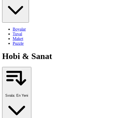
Boyalar
Tuval
Maket
Puzzle
Hobi & Sanat
Sırala:
En Yeni