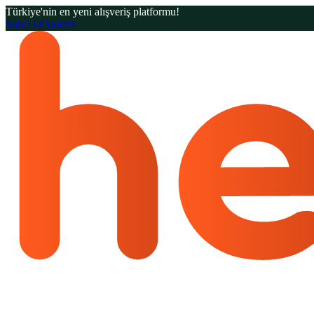
Türkiye'nin en yeni alışveriş platformu!
Satıcı Ol
Yardım