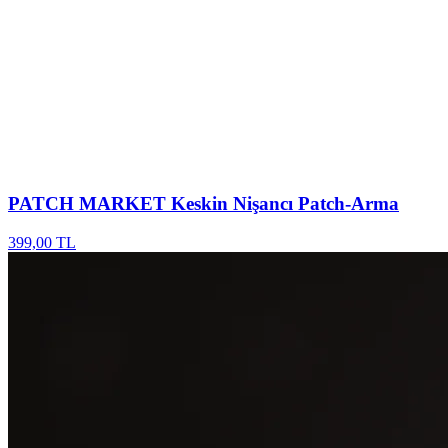
PATCH MARKET
Keskin Nişancı Patch-Arma
399,00 TL