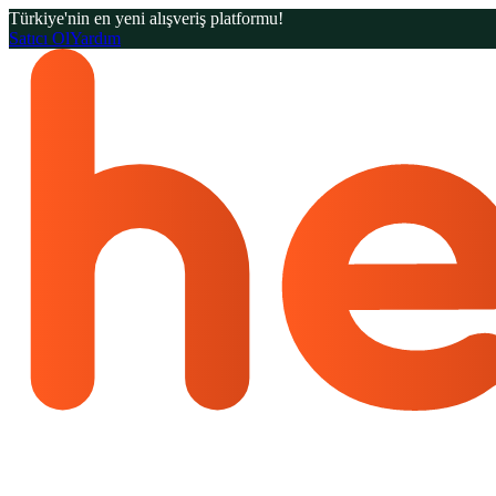
Türkiye'nin en yeni alışveriş platformu!
Satıcı Ol
Yardım