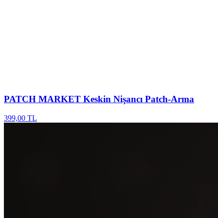
PATCH MARKET
Keskin Nişancı Patch-Arma
399,00 TL