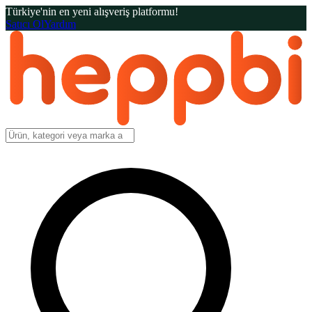
Türkiye'nin en yeni alışveriş platformu!
Satıcı Ol
Yardım