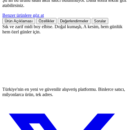
Şu an bu ürünü satan aktif satıcı bulunmuyor. Daha sonra tekrar göz
atabilirsiniz.
Benzer ürünlere göz at
Ürün Açıklaması
Özellikler
Değerlendirmeler
Sorular
Sık ve zarif midi boy elbise. Doğal kumaşlı, A kesim, hem günlük
hem özel günler için.
Türkiye'nin en yeni ve güvenilir alışveriş platformu. Binlerce satıcı,
milyonlarca ürün, tek adres.