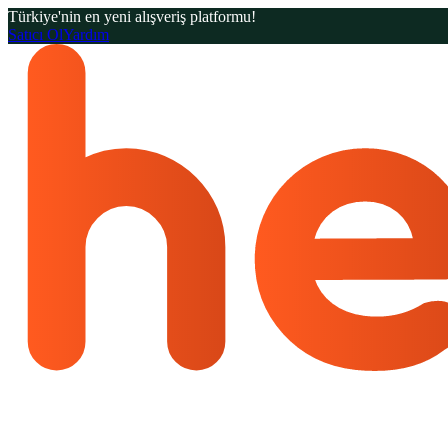
Türkiye'nin en yeni alışveriş platformu!
Satıcı Ol
Yardım