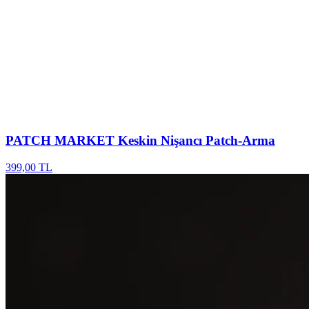
PATCH MARKET
Keskin Nişancı Patch-Arma
399,00 TL