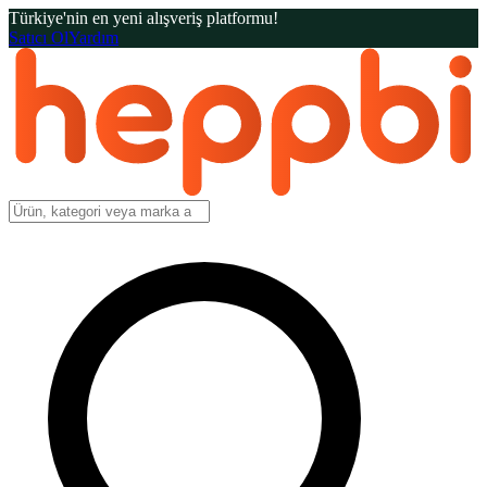
Türkiye'nin en yeni alışveriş platformu!
Satıcı Ol
Yardım