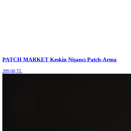
PATCH MARKET
Keskin Nişancı Patch-Arma
399,00 TL