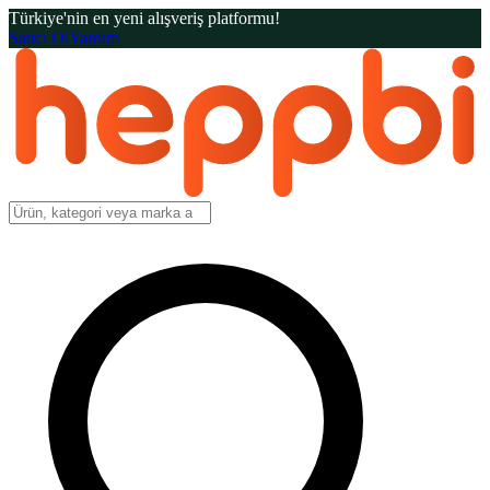
Türkiye'nin en yeni alışveriş platformu!
Satıcı Ol
Yardım