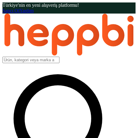
Türkiye'nin en yeni alışveriş platformu!
Satıcı Ol
Yardım