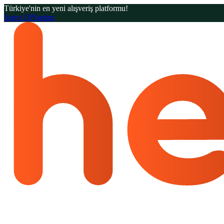
Türkiye'nin en yeni alışveriş platformu!
Satıcı Ol
Yardım