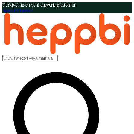
Türkiye'nin en yeni alışveriş platformu!
Satıcı Ol
Yardım