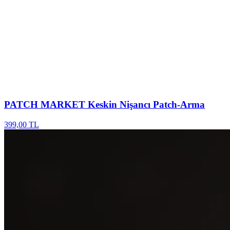
PATCH MARKET
Keskin Nişancı Patch-Arma
399,00 TL