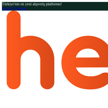
Türkiye'nin en yeni alışveriş platformu!
Satıcı Ol
Yardım