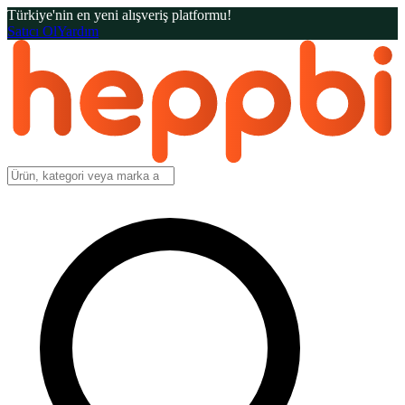
Türkiye'nin en yeni alışveriş platformu!
Satıcı Ol
Yardım