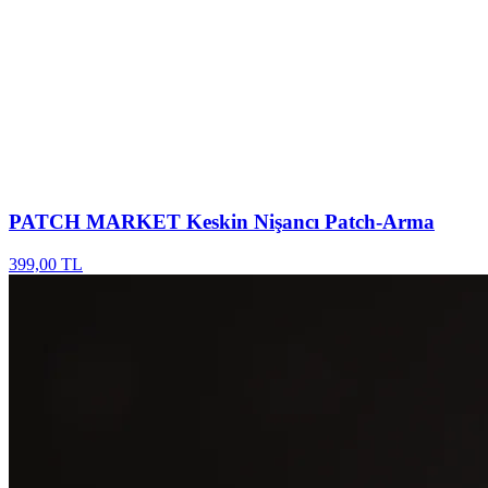
PATCH MARKET
Keskin Nişancı Patch-Arma
399,00 TL