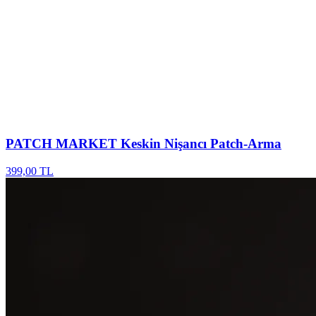
PATCH MARKET
Keskin Nişancı Patch-Arma
399,00 TL