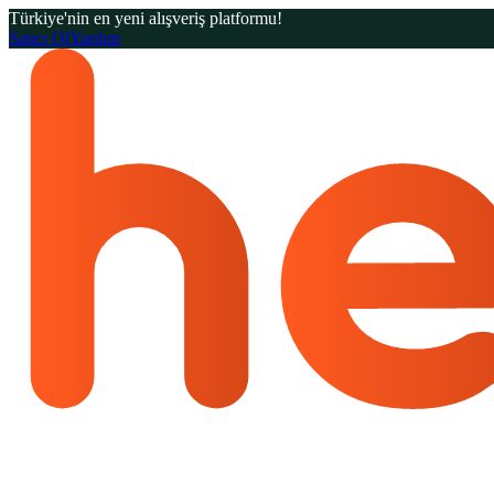
Türkiye'nin en yeni alışveriş platformu!
Satıcı Ol
Yardım