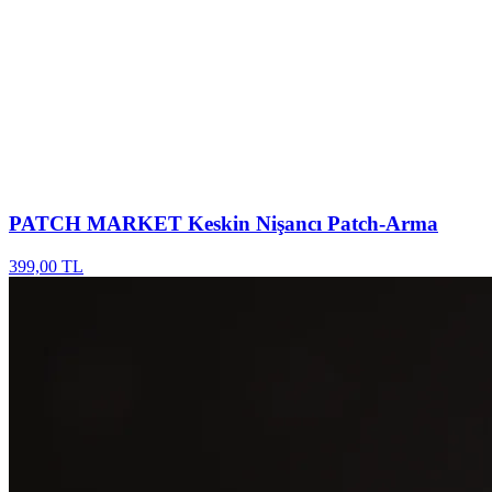
PATCH MARKET
Keskin Nişancı Patch-Arma
399,00 TL