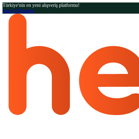
Türkiye'nin en yeni alışveriş platformu!
Satıcı Ol
Yardım