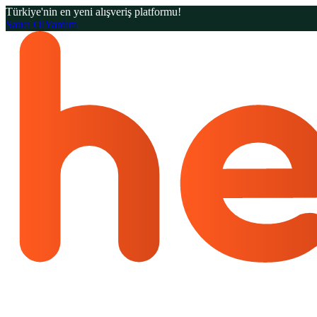
Türkiye'nin en yeni alışveriş platformu!
Satıcı Ol
Yardım