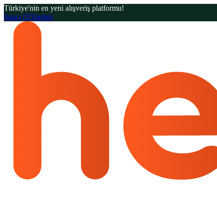
Türkiye'nin en yeni alışveriş platformu!
Satıcı Ol
Yardım